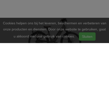
Cookies helpen ons bij het leveren, beschermen en verbeteren van
onze producten en diensten. Door onze website te gebruiken, gaat
u akkoord met ons gebruik van cookies.
Sluiten
€ 2.999,00
Bekijk product
Gazelle HEAVYDUTY L54 Black T3 (M)