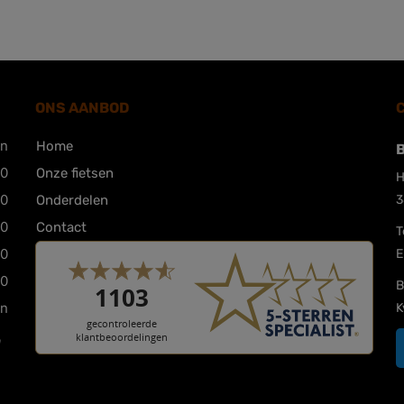
ONS AANBOD
en
Home
B
00
Onze fietsen
H
00
Onderdelen
3
00
Contact
T
00
E
00
B
en
K
n