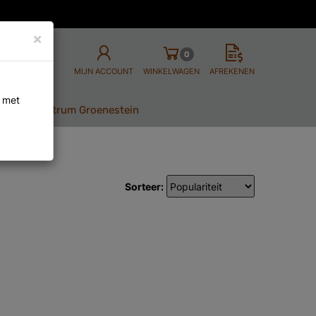
×
0
MIJN ACCOUNT
WINKELWAGEN
AFREKENEN
n met
ij Bike centrum Groenestein
Sorteer: