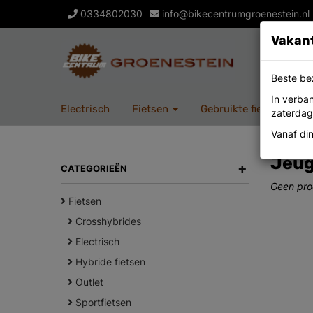
0334802030
info@bikecentrumgroenestein.nl
Vakant
Beste be
In verba
Electrisch
Fietsen
Gebruikte fietsen
O
zaterdag
Vanaf di
Jeug
+
CATEGORIEËN
Geen pro
Fietsen
Crosshybrides
Electrisch
Hybride fietsen
Outlet
Sportfietsen