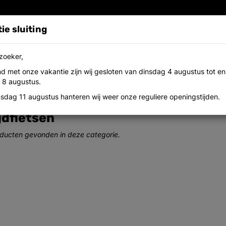
ie sluiting
zoeker,
nd met onze vakantie zijn wij gesloten van dinsdag 4 augustus tot e
utlet
Onderdelen
Contact
Over ons
Werken b
 8 augustus.
nsdag 11 augustus hanteren wij weer onze reguliere openingstijden.
dfietsen
ducten gevonden in deze categorie.