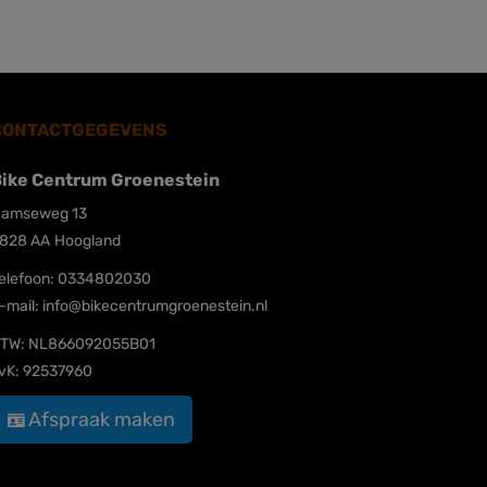
CONTACTGEGEVENS
ike Centrum Groenestein
amseweg 13
828 AA
Hoogland
elefoon:
0334802030
-mail:
info@bikecentrumgroenestein.nl
TW: NL866092055B01
vK: 92537960
Afspraak maken