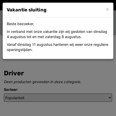
×
Vakantie sluiting
Toggle
0
Beste bezoeker,
MENU
navigation
In verband met onze vakantie zijn wij gesloten van dinsdag
4 augustus tot en met zaterdag 8 augustus.
Vanaf dinsdag 11 augustus hanteren wij weer onze reguliere
openingstijden.
+
CATEGORIEËN
Driver
Geen producten gevonden in deze categorie.
Sorteer: