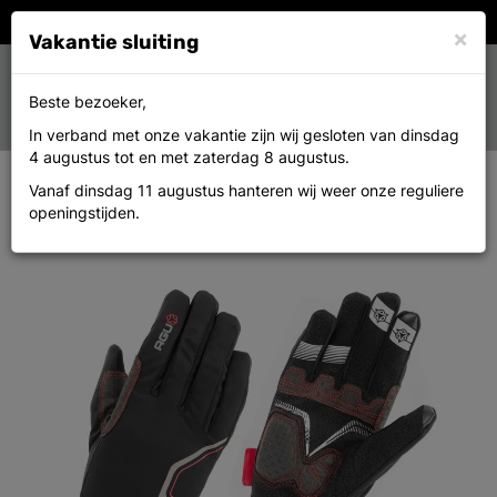
×
Vakantie sluiting
Toggle
0
Beste bezoeker,
MENU
navigation
In verband met onze vakantie zijn wij gesloten van dinsdag
4 augustus tot en met zaterdag 8 augustus.
Vanaf dinsdag 11 augustus hanteren wij weer onze reguliere
Agu Handschoen waterproof iii
openingstijden.
xxl