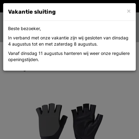
×
Vakantie sluiting
Toggle
0
Beste bezoeker,
MENU
navigation
In verband met onze vakantie zijn wij gesloten van dinsdag
4 augustus tot en met zaterdag 8 augustus.
Vanaf dinsdag 11 augustus hanteren wij weer onze reguliere
Bbb Bbw-61 Handschoenen Pave
openingstijden.
M Grijs