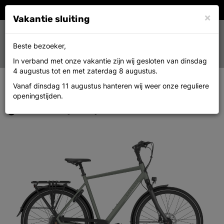
×
Vakantie sluiting
Toggle
0
Beste bezoeker,
MENU
navigation
In verband met onze vakantie zijn wij gesloten van dinsdag
4 augustus tot en met zaterdag 8 augustus.
Vanaf dinsdag 11 augustus hanteren wij weer onze reguliere
Gazelle CHAMONIX C8 H61 Clay
openingstijden.
green T8 (Mat)