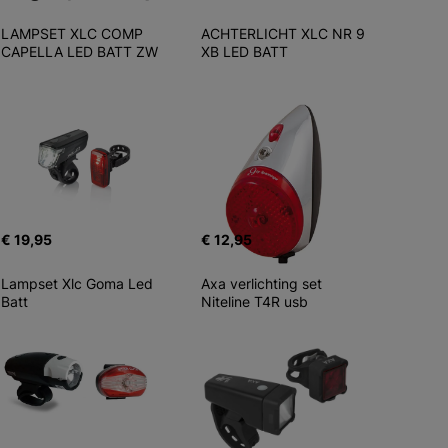
LAMPSET XLC COMP 
ACHTERLICHT XLC NR 9 
CAPELLA LED BATT ZW
XB LED BATT
€ 19,95
€ 12,95
Lampset Xlc Goma Led 
Axa verlichting set 
Batt
Niteline T4R usb