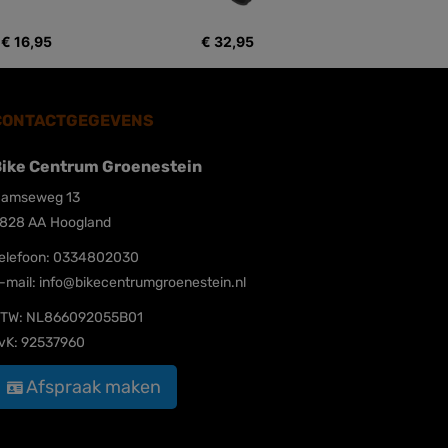
€ 16,95
€ 32,95
CONTACTGEGEVENS
ike Centrum Groenestein
amseweg 13
828 AA
Hoogland
elefoon:
0334802030
-mail:
info@bikecentrumgroenestein.nl
TW: NL866092055B01
vK: 92537960
Afspraak maken