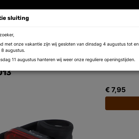
ie sluiting
zoeker,
nd met onze vakantie zijn wij gesloten van dinsdag 4 augustus tot e
utlet
Onderdelen
Contact
Over ons
Werken b
 8 augustus.
nsdag 11 augustus hanteren wij weer onze reguliere openingstijden.
013
€ 7,95