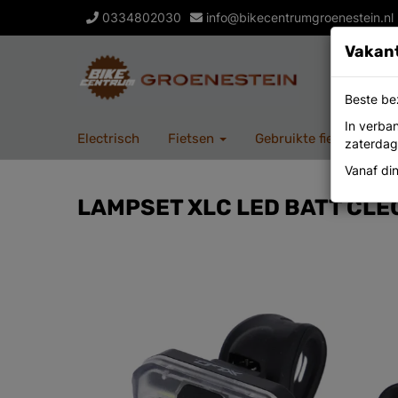
0334802030
info@bikecentrumgroenestein.nl
Vakant
Beste be
In verba
Electrisch
Fietsen
Gebruikte fietsen
O
zaterdag
Vanaf di
LAMPSET XLC LED BATT CLE