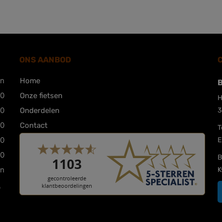
ONS AANBOD
en
Home
B
00
Onze fietsen
H
00
Onderdelen
3
00
Contact
T
00
E
00
B
en
K
n