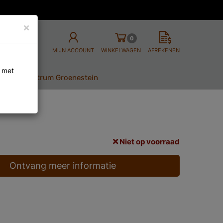
×
0
MIJN ACCOUNT
WINKELWAGEN
AFREKENEN
n met
ij Bike centrum Groenestein
Niet op voorraad
Ontvang meer informatie