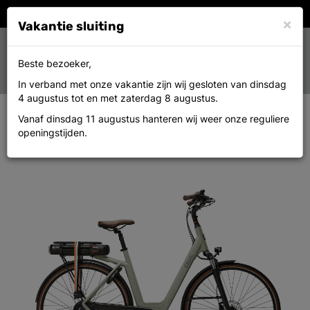
×
Vakantie sluiting
Toggle
0
Beste bezoeker,
MENU
navigation
In verband met onze vakantie zijn wij gesloten van dinsdag
4 augustus tot en met zaterdag 8 augustus.
Vanaf dinsdag 11 augustus hanteren wij weer onze reguliere
Qwic ECHO Daily Lowstep M
openingstijden.
KHAKI GREEN