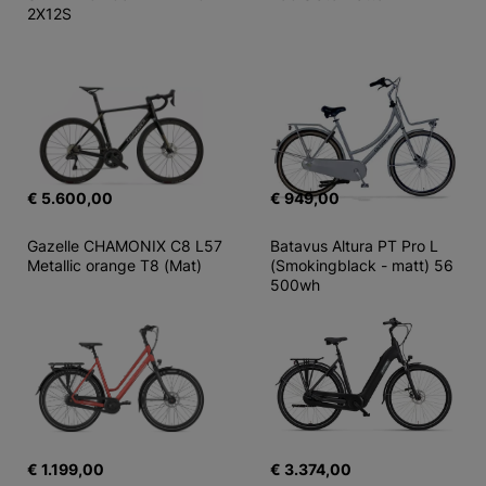
2X12S
€ 5.600,00
€ 949,00
Gazelle CHAMONIX C8 L57 
Batavus Altura PT Pro L 
Metallic orange T8 (Mat)
(Smokingblack - matt) 56 
500wh
€ 1.199,00
€ 3.374,00