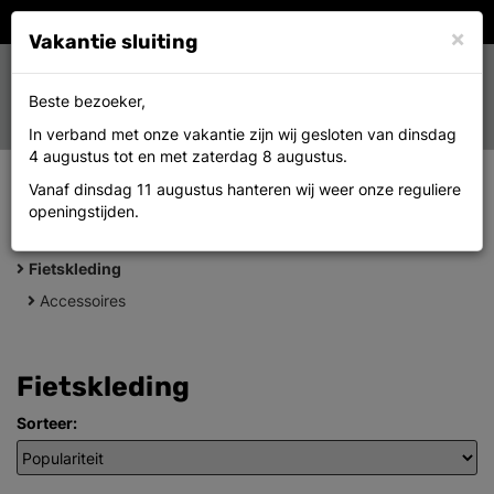
×
Vakantie sluiting
Toggle
0
Beste bezoeker,
MENU
navigation
In verband met onze vakantie zijn wij gesloten van dinsdag
4 augustus tot en met zaterdag 8 augustus.
Vanaf dinsdag 11 augustus hanteren wij weer onze reguliere
openingstijden.
+
CATEGORIEËN
Fietskleding
Accessoires
Fietskleding
Sorteer: