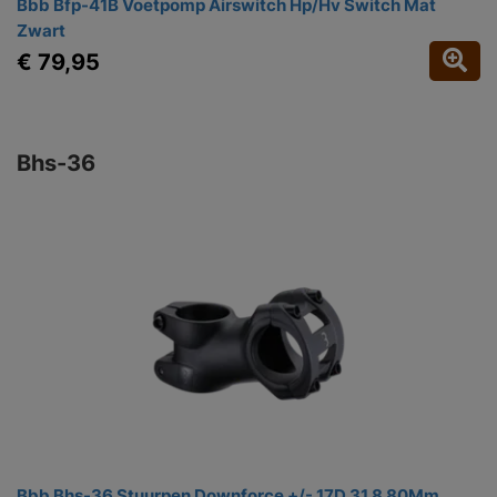
Bbb Bfp-41B Voetpomp Airswitch Hp/Hv Switch Mat
Zwart
€ 79,95
Bhs-36
Bbb Bhs-36 Stuurpen Downforce +/- 17D 31.8 80Mm